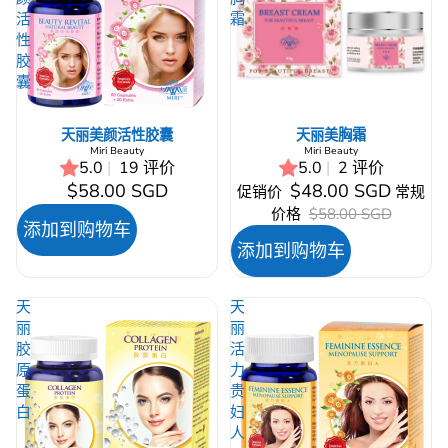
活
霜
性
胶
囊
天丽美颜活性胶囊
促销
天丽美胸霜
Miri Beauty
Miri Beauty
5.0
|
19 评价
5.0
|
2 评价
$58.00 SGD
$48.00 SGD
促销价
常规
价格
$58.00 SGD
添加到购物车
添加到购物车
天
天
丽
丽
胶
活
原
力
蛋
贵
白
妇
人