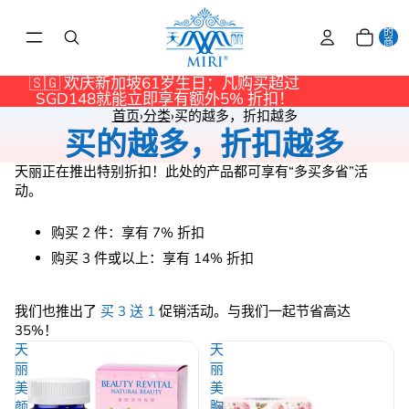
物
车
中
的
商
品
总
数:
🇸🇬 欢庆新加坡61岁生日：凡购买超过
0
SGD148就能立即享有额外5% 折扣！
首页
›
分类
›
买的越多，折扣越多
买的越多，折扣越多
天丽正在推出特别折扣！此处的产品都可享有“多买多省”活
动。
购买 2 件：享有 7
%
折扣
购买 3 件或以上：享有
14%
折扣
我们也推出了
买 3 送 1
促销活动。与我们一起节省高达
35%！
天
天
丽
丽
美
美
颜
胸